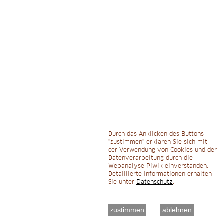
Trainingszeiten
AGB's
Kursangebot
Grunderziehung
Alltag
Sozialisierung
Durch das Anklicken des Buttons
"zustimmen" erklären Sie sich mit
Beschäftigung
der Verwendung von Cookies und der
Datenverarbeitung durch die
Webanalyse Piwik einverstanden.
Nasenarbeit
Detaillierte Informationen erhalten
Sie unter
Datenschutz
.
Einzeltraining
zustimmen
ablehnen
Erstberatung vor dem Hundekauf