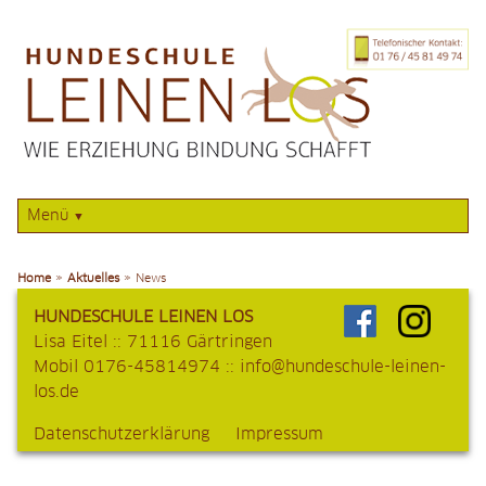
Menü
Navigation
überspringen
Home
Home
Aktuelles
News
Aktuelles
HUNDESCHULE LEINEN LOS
Lisa Eitel :: 71116 Gärtringen
Hundeschule
Mobil 0176-45814974 ::
info@hundeschule-leinen-
los.de
Konzept
Navigation
Datenschutzerklärung
Impressum
überspringen
Trainingsgelände