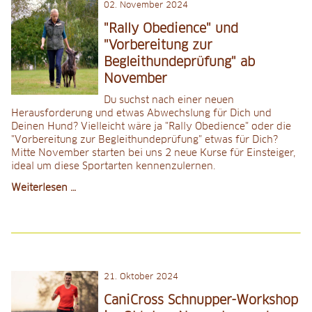
02
.
November 2024
"Rally Obedience" und
"Vorbereitung zur
Begleithundeprüfung" ab
November
Du suchst nach einer neuen
Herausforderung und etwas Abwechslung für Dich und
Deinen Hund? Vielleicht wäre ja "Rally Obedience" oder die
"Vorbereitung zur Begleithundeprüfung" etwas für Dich?
Mitte November starten bei uns 2 neue Kurse für Einsteiger,
ideal um diese Sportarten kennenzulernen.
"Rally
Weiterlesen …
Obedience"
und
"Vorbereitung
zur
Begleithundeprüfung"
ab
21
.
Oktober 2024
November
CaniCross Schnupper-Workshop