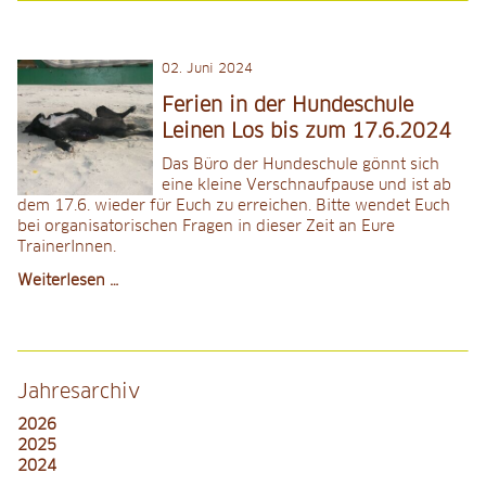
2024
02
.
Juni 2024
Ferien in der Hundeschule
Leinen Los bis zum 17.6.2024
Das Büro der Hundeschule gönnt sich
eine kleine Verschnaufpause und ist ab
dem 17.6. wieder für Euch zu erreichen. Bitte wendet Euch
bei organisatorischen Fragen in dieser Zeit an Eure
TrainerInnen.
Ferien
Weiterlesen …
in
der
Hundeschule
Leinen
Los
Jahresarchiv
bis
zum
2026
17.6.2024
2025
2024