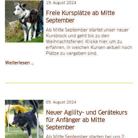
19
.
August 2024
Junghunde
und
Freie Kursplätze ab Mitte
Trainings-
September
Neulinge
Ab Mitte September startet unser neuer
Kursblock und geht bis zu den
Weihnachtsferien. Klicke hier, um zu
erfahren, in welchen Kursen aktuell noch
Plätze zu vergeben sind.
Freie
Weiterlesen …
Kursplätze
ab
Mitte
September
05
.
August 2024
Neuer Agility- und Gerätekurs
für Anfänger ab Mitte
September
Ab Mitte September starten bei uns 2