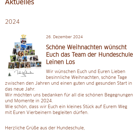
Aktuelles
AGB's
2024
Kursangebot
26
.
Dezember 2024
Grunderziehung
Schöne Weihnachten wünscht
Euch das Team der Hundeschule
Alltag
Leinen Los
Sozialisierung
Wir wünschen Euch und Euren Lieben
besinnliche Weihnachten, schöne Tage
zwischen den Jahren und einen guten und gesunden Start in
Beschäftigung
das neue Jahr.
Wir möchten uns bedanken für all die schönen Begegnungen
Nasenarbeit
und Momente in 2024.
Wie schön, dass wir Euch ein kleines Stück auf Eurem Weg
Einzeltraining
mit Euren Vierbeinern begleiten dürfen.
Erstberatung vor dem Hundekauf
Herzliche Grüße aus der Hundeschule,