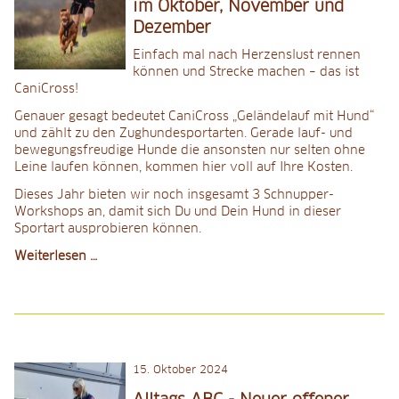
im Oktober, November und
Dezember
Einfach mal nach Herzenslust rennen
können und Strecke machen – das ist
CaniCross!
Genauer gesagt bedeutet CaniCross „Geländelauf mit Hund“
und zählt zu den Zughundesportarten. Gerade lauf- und
bewegungsfreudige Hunde die ansonsten nur selten ohne
Leine laufen können, kommen hier voll auf Ihre Kosten.
Dieses Jahr bieten wir noch insgesamt 3 Schnupper-
Workshops an, damit sich Du und Dein Hund in dieser
Sportart ausprobieren können.
CaniCross
Weiterlesen …
Schnupper-
Workshop
im
Oktober,
November
und
15
.
Oktober 2024
Dezember