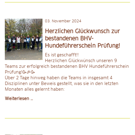
Anfahrt
2025
03
.
November 2024
Herzlichen Glückwunsch zur
bestandenen BHV-
Hundeführerschein Prüfung!
Es ist geschafft!!
Herzlichen Glückwünsch unseren 9
Teams zur erfolgreich bestandenen BHV Hundeführerschein
Prüfung!🥳🎉🥳
Über 2 Tage hinweg haben die Teams in insgesamt 4
Disziplinen unter Beweis gestellt, was sie in den letzten
Monaten alles gelernt haben:
Herzlichen
Weiterlesen …
Glückwunsch
zur
bestandenen
BHV-
Hundeführerschein
Prüfung!