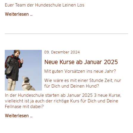
Training mit Tierschutzhunden
Euer Team der Hundeschule Leinen Los
Schöne
Weiterlesen …
Preise
Weihnachten
wünscht
Preise
Euch
das
Team
Bezahlung
der
09
.
Dezember 2024
Hundeschule
Kursmodelle
Leinen
Neue Kurse ab Januar 2025
Los
Über uns
Mit guten Vorsätzen ins neue Jahr?
Wie wäre es mit einer Stunde Zeit, nur
Unser Team
für Dich und Deinen Hund?
In der Hundeschule starten ab Januar 2025 3 neue Kurse,
Referenzen Lisa Eitel
vielleicht ist ja auch der richtige Kurs für Dich und Deine
Fellnase mit dabei?
Kontakt/Anmeldung
Neue
Weiterlesen …
Kurse
Kontakt
ab
Januar