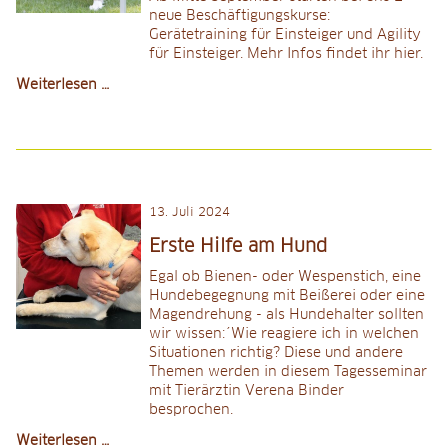
neue Beschäftigungskurse:
Gerätetraining für Einsteiger und Agility
für Einsteiger. Mehr Infos findet ihr hier.
Neuer
Weiterlesen …
Agility-
und
Gerätekurs
für
Anfänger
ab
13
.
Juli 2024
Mitte
September
Erste Hilfe am Hund
Egal ob Bienen- oder Wespenstich, eine
Hundebegegnung mit Beißerei oder eine
Magendrehung - als Hundehalter sollten
wir wissen:´Wie reagiere ich in welchen
Situationen richtig? Diese und andere
Themen werden in diesem Tagesseminar
mit Tierärztin Verena Binder
besprochen.
Erste
Weiterlesen …