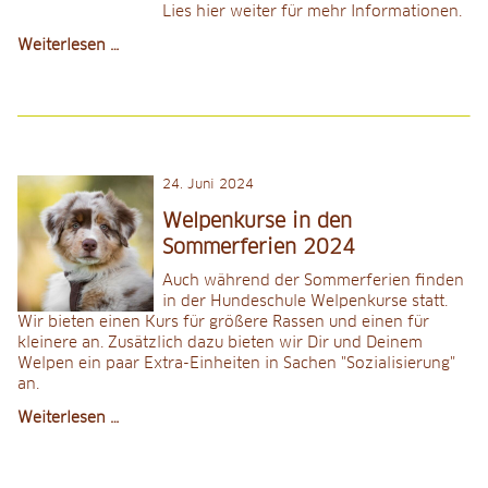
Lies hier weiter für mehr Informationen.
Die
Weiterlesen …
Krux
mit
der
lockeren
Leine
24
.
Juni 2024
Welpenkurse in den
Sommerferien 2024
Auch während der Sommerferien finden
in der Hundeschule Welpenkurse statt.
Wir bieten einen Kurs für größere Rassen und einen für
kleinere an. Zusätzlich dazu bieten wir Dir und Deinem
Welpen ein paar Extra-Einheiten in Sachen "Sozialisierung"
an.
Welpenkurse
Weiterlesen …
in
den
Sommerferien